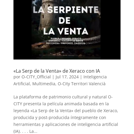
«La Serp de la Venta» de Xeraco con IA
por
O-CITY_Official
|
Jul 17, 2024
|
Inteligencia
Artificial
,
Multimedia
,
O-City Territori Valencià
La plataforma de patrimonio cultural y natural O-
CITY presenta la película animada basada en la
leyenda «La Serp de la Venta» del pueblo de Xeraco,
producida y post-producida íntegramente con
herramientas y aplicaciones de inteligencia artificial
(IA). . . . La...